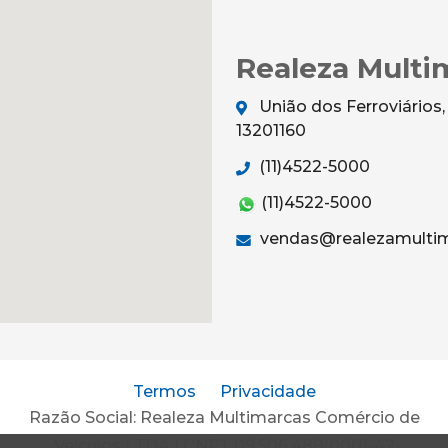
Realeza Multi
União dos Ferroviários,
13201160
(11)4522-5000
(11)4522-5000
vendas@realezamultim
Termos
Privacidade
Razão Social: Realeza Multimarcas Comércio de
Veículos LTDA | CNPJ: 09.506.489/0001-42